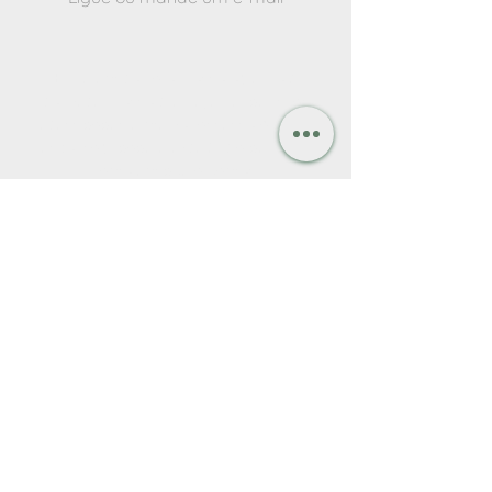
Entre em contato. Nosso objetivo é
conhecer nosso cliente, entender suas
necessidades e melhor assessorá-lo com
responsabilidade e excelência dentro do
ramo em que atuamos.
Nome
Sobrenome
Email
Assunto